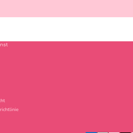
nst
cht
ichtlinie
Zahlungsmethoden