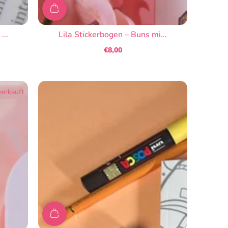
...
Lila Stickerbogen – Buns mi...
€8,00
Regulärer
Preis
erkauft