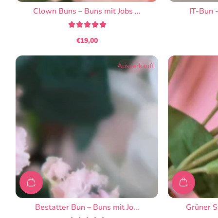
Clown Buns – Buns mit Jobs ...
IT-Bun -
€19,00
Regulärer
Preis
Ausverkauft
Bestatter Bun – Buns mit Jo...
Grüner St