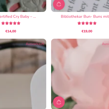
rtified Cry Baby – ...
Bibliothekar Bun- Buns mit 
€14,00
€19,00
Regulärer
Regulärer
Preis
Preis
Ausverkauft
Ausv