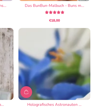
s...
Das BunBun-Malbuch - Buns m...
€18,00
Regulärer
Preis
...
Holografisches Astronauten ...