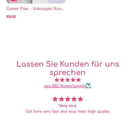
Gamer Paar - Videospiel Bun...
€8,00
Regulärer
Preis
Lassen Sie Kunden für uns
sprechen
aus 682 Bewertungen
The Most amazing Gift
ive been a big fan of the bunbun shop for few years now
and i got shocked when I finally got my dream bagy. i
got the (pink/ green) frog bag and Its an amazing gift!.
the bag is amazing its made with an amazing quality. its
beautiful and filled up with the cutest little details not to