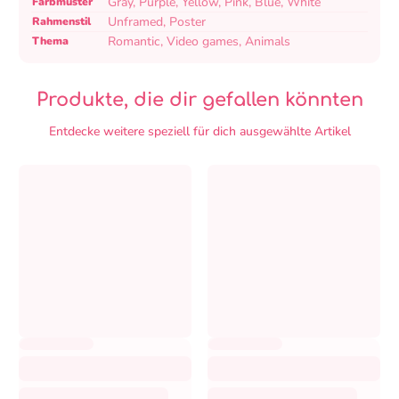
Produktspezifikationstabelle
Spezifikationsname
Spezifikationswert
Gray, Purple, Yellow, Pink, Blue, White
Farbmuster
Unframed, Poster
Rahmenstil
Romantic, Video games, Animals
Thema
Produkte, die dir gefallen könnten
Entdecke weitere speziell für dich ausgewählte Artikel