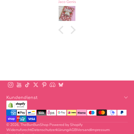
Zmorka
mention that the bag really can gold a LOT inside them!.
the bag can hold a lot of books and it still has space for
more 10/10.
Instagram
YouTube
TikTok
Twitter
Pinterest
Discord
BlueSky
Kundendienst
Zahlungsmethoden
© 2026,
TheBunBunShop
Powered by Shopify
Widerrufsrecht
Datenschutzerklärung
AGB
Versand
Impressum