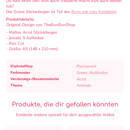
Du hast einen Job? Bun auch! Vielleicht macht Bun auch deinen
Job?
Der Grüne Stickerbogen ist Teil des
Buns mit Jobs Kollektion
Produktdetails:
Original-Design von TheBunBunShop
- Mattes Acryl Stickerbogen
- jeweils 9 Aufkleber
- Kiss Cut
- Größe: A5 (148 x 210 mm)
Produktspezifikationstabelle
Spezifikationsname
Spezifikationswert
Permanent
Klebstofftyp
Green, Multicolor
Farbmuster
Acryl
Verzierungs-/Besatzmaterial
Animals
Thema
Produkte, die dir gefallen könnten
Entdecke weitere speziell für dich ausgewählte Artikel