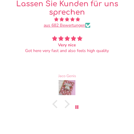
Lassen Sie Kunden für uns
sprechen
aus 682 Bewertungen
The Most amazing Gift
ive been a big fan of the bunbun shop for few years now
and i got shocked when I finally got my dream bagy. i
got the (pink/ green) frog bag and Its an amazing gift!.
the bag is amazing its made with an amazing quality. its
beautiful and filled up with the cutest little details not to
Zmorka
mention that the bag really can gold a LOT inside them!.
the bag can hold a lot of books and it still has space for
more 10/10.