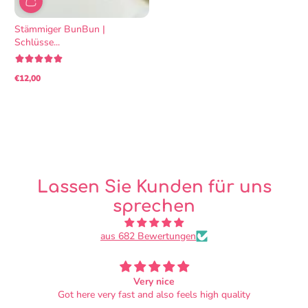
Stämmiger BunBun |
Schlüsse...
€12,00
Regulärer
Preis
Lassen Sie Kunden für uns
sprechen
aus 682 Bewertungen
Very nice
Got here very fast and also feels high quality
ive been a bi
and i got s