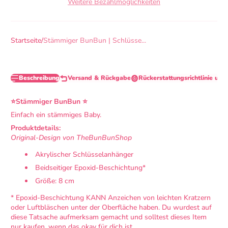
Weitere Bezahlmöglichkeiten
Startseite
Stämmiger BunBun | Schlüsse...
Beschreibung
Versand & Rückgabe
Rückerstattungsrichtlinie und
⭐Stämmiger BunBun
⭐
Einfach ein stämmiges Baby.
Produktdetails:
Original-Design von TheBunBunShop
Akrylischer Schlüsselanhänger
Beidseitiger Epoxid-Beschichtung*
Größe: 8 cm
* Epoxid-Beschichtung KANN Anzeichen von leichten Kratzern
oder Luftbläschen unter der Oberfläche haben. Du wurdest auf
diese Tatsache aufmerksam gemacht und solltest dieses Item
nur kaufen, wenn das okay für dich ist.